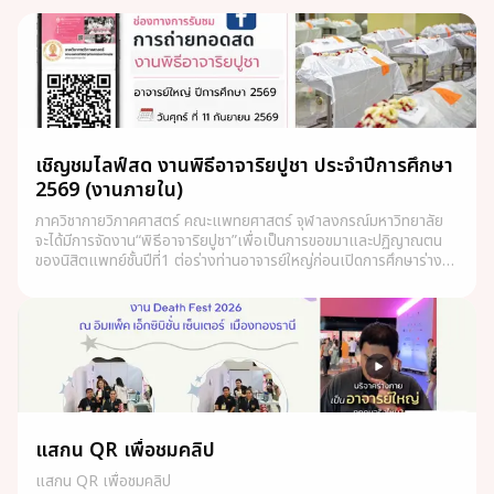
เชิญชมไลฟ์สด งานพิธีอาจาริยปูชา ประจำปีการศึกษา
2569 (งานภายใน)
ภาควิชากายวิภาคศาสตร์ คณะแพทยศาสตร์ จุฬาลงกรณ์มหาวิทยาลัย
จะได้มีการจัดงาน“พิธีอาจาริยปูชา”เพื่อเป็นการขอขมาและปฏิญาณตน
ของนิสิตแพทย์ชั้นปีที่1 ต่อร่างท่านอาจารย์ใหญ่ก่อนเปิดการศึกษาร่าง
อาจารย์ใหญ่ ประจำปีการศึกษา 2569 โดยจะมีการจัดพิธีสงฆ์สวดมาติกา
บังสุกุล ในวันศุกร์ที่ 11 กันยายน 2569 เวลา 07.00 น. – 08.30 น.
แสกน QR เพื่อชมคลิป
แสกน QR เพื่อชมคลิป